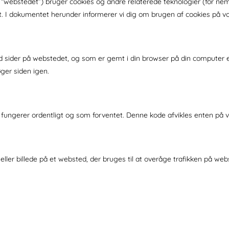
: “webstedet”) bruger cookies og andre relaterede teknologier (for ne
t. I dokumentet herunder informerer vi dig om brugen af ​​cookies på 
d sider på webstedet, og som er gemt i din browser på din computer ell
øger siden igen.
d fungerer ordentligt og som forventet. Denne kode afvikles enten på v
 eller billede på et websted, der bruges til at overåge trafikken på web