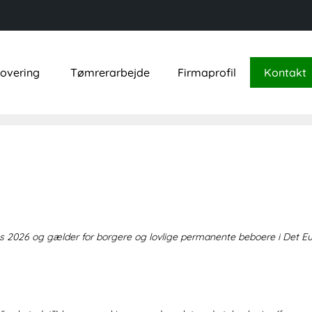
novering
Tømrerarbejde
Firmaprofil
Kontakt
marts 2026 og gælder for borgere og lovlige permanente beboere i D