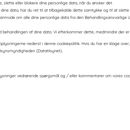
tte, slette eller blokere dine personlige data, når du ønsker det.
dine data, har du ret til at tilbagekalde dette samtykke og til at slette
l at anmode om alle dine personlige data fra den Behandlingsansvarlige 
od behandlingen af ​​dine data. Vi efterkommer dette, medmindre der er
plysningerne nederst i denne cookiepolitik. Hvis du har en klage over, 
 tilsynsmyndigheden (Datatilsynet).
lysninger vedrørende spørgsmål og / eller kommentarer om vores cook