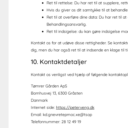
Ret til rettelse: Du har ret til at supplere, re
Hvis du giver os dit samtykke til at behandle 
Ret til at overføre dine data: Du har ret ti
Behandlingsansvarlig.
Ret til indsigelse: du kan gøre indsigelse m
Kontakt os for at udøve disse rettigheder. Se kontakto
dig, men du har også ret til at indsende en klage til
10. Kontaktdetaljer
Kontakt os venligst ved hjælp af følgende kontaktop
Tømrer Gården ApS
Bomhusvej 13, 6300 Gråsten
Danmark
Internet side:
https://peterveng.dk
Email:
peterveng.dk
ex.com
post@
Telefonnummer: 28 12 49 19