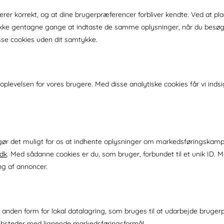
rer korrekt, og at dine brugerpræferencer forbliver kendte. Ved at place
e gentagne gange at indtaste de samme oplysninger, når du besøger 
disse cookies uden dit samtykke.
plevelsen for vores brugere. Med disse analytiske cookies får vi indsigt
ør det muligt for os at indhente oplysninger om markedsføringskampa
.dk
. Med sådanne cookies er du, som bruger, forbundet til et unik ID. Men 
ng af annoncer.
 anden form for lokal datalagring, som bruges til at udarbejde brugerp
websteder med lignende markedsføringsformål.