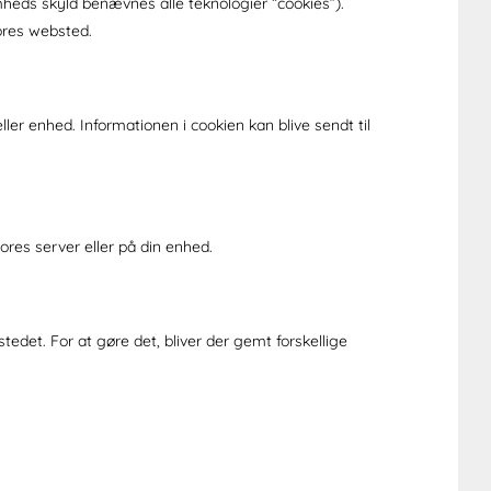
mheds skyld benævnes alle teknologier “cookies”).
vores websted.
er enhed. Informationen i cookien kan blive sendt til
ores server eller på din enhed.
stedet. For at gøre det, bliver der gemt forskellige