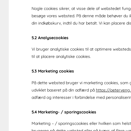
Nogle cookies sikrer, at visse dele af webstedet funge
besøge vores websted. På denne måde behøver du ikk
din indkøbskurv, indtil du har betalt. Vi kan placere 
5.2 Analysecookies
Vi bruger analytiske cookies til at optimere webstedso
til at placere analytiske cookies.
5.3 Marketing cookies
På dette websted bruger vi marketing cookies, som g
udviklet baseret på din adfærd på
https://peterveng
adfærd og interesser i forbindelse med personaliseri
5.4 Marketing- / sporingscookies
Marketing – / sporingscookies eller hvilken som helst
brugeren på dette websted eller på tværs af flere 