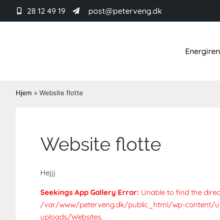
28 12 49 19
post@peterveng.dk
Energire
Hjem
»
Website flotte
Website flotte
Hejjj
Seekings App Gallery Error:
Unable to find the direc
/var/www/peterveng.dk/public_html/wp-content/u
uploads/Websites.